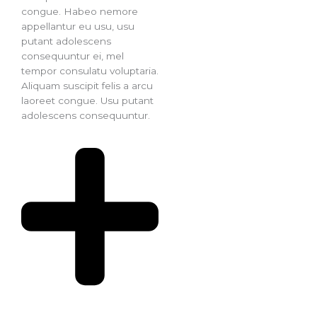
congue. Habeo nemore
appellantur eu usu, usu
putant adolescens
consequuntur ei, mel
tempor consulatu voluptaria.
Aliquam suscipit felis a arcu
laoreet congue. Usu putant
adolescens consequuntur.