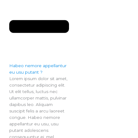
Habeo nemore appellantur
eu usu putant ?
Lorem ipsum dolor sit amet,
consectetur adipiscing elit.
Ut elit tellus, luctus nec
ullamcorper mattis, pulvinar
dapibus leo. Aliquam
suscipit felis a arcu laoreet
congue. Habeo nemore
appellantur eu usu, usu
putant adolescens
consequuntur ei, mel