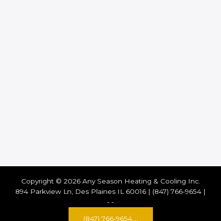
Copyright © 2026 Any Season Heating & Cooling Inc.
894 Parkview Ln, Des Plaines IL 60016 | (847) 766-9654 |
-
-
(847) 766-9654....