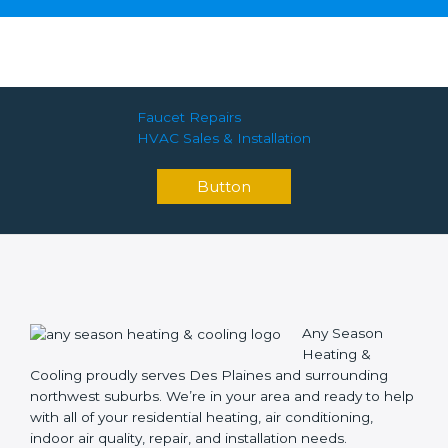
s
a
g
e
*
Faucet Repairs
HVAC Sales & Installation
Button
Any Season
Heating &
Cooling proudly serves Des Plaines and surrounding
northwest suburbs. We’re in your area and ready to help
with all of your residential heating, air conditioning,
indoor air quality, repair, and installation needs.