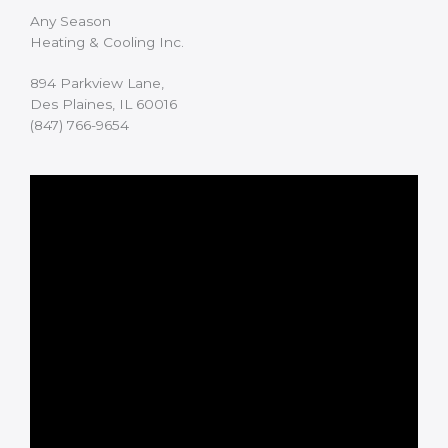
Any Season
Heating & Cooling Inc.
894 Parkview Lane,
Des Plaines, IL 60016
(847) 766-9654