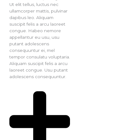
Ut elit tellus, luctus nec
ullamcorper mattis, pulvinar
dapibus leo. Aliquam
suscipit felis a arcu laoreet
congue. Habeo nemore
appellantur eu usu, usu
putant adolescens
consequuntur ei, mel
tempor consulatu voluptaria.
Aliquam suscipit felis a arcu
laoreet congue. Usu putant
adolescens consequuntur.