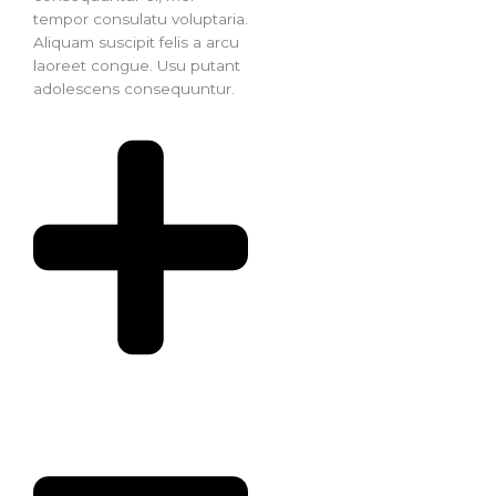
tempor consulatu voluptaria.
Aliquam suscipit felis a arcu
laoreet congue. Usu putant
adolescens consequuntur.