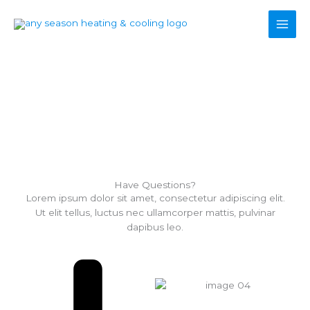
Skip
to
content
FAQ
Have Questions?
Lorem ipsum dolor sit amet, consectetur adipiscing elit.
Ut elit tellus, luctus nec ullamcorper mattis, pulvinar
dapibus leo.