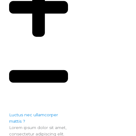
Luctus nec ullamcorper
mattis ?
Lorem ipsum dolor sit amet,
consectetur adipiscing elit.